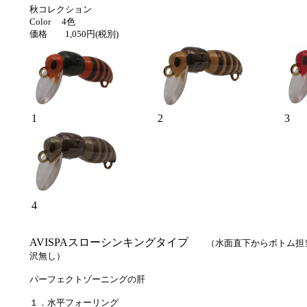
秋コレクション
Color 4色
価格 1,050円(税別)
1
2
3
4
AVISPAスローシンキングタイプ
（水面直下からボトム担
沢無し）
パーフェクトゾーニングの肝
１．水平フォーリング