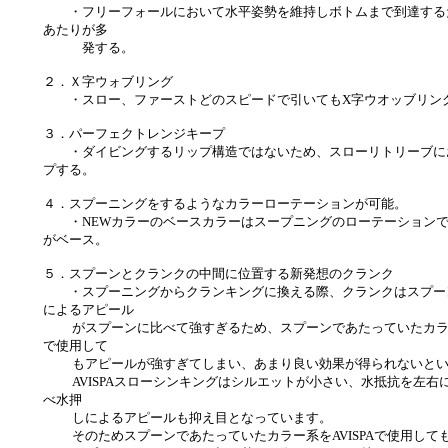
・フリーフォールにおいて水平姿勢を維持しボトムまで到達する
あたりが多
発する。
２．Ｘ字ウォブリング
・スロー、ファーストどのスピードで引いてもX字ウオッブリン
３．パーフェクトレンジキープ
・ダイビングするリップ構造ではないため、スローリトリーブに
プする。
４．スプーニングをするようなカラーローテーションが可能。
・NEWカラーのベースカラーはスープニングのローテーションで
がベース。
５．スプーンとクランクの中間に位置する新発想のクランク
・スプーニングからクランキングに換える際、クランクはスプー
によるアピール
がスプーンに比べて強すぎるため、スプーンであたっていたカラ
で使用して
もアピールが強すぎてしまい、あまり良い効果が得られないとい
AVISPAスローシンキングはシルエットが小さい、水抵抗を左右
べ水押
しによるアピールも抑え目となっています。
そのためスプーンであたっていたカラー系をAVISPAで使用して