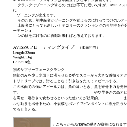
クランクでゾーニングするのはほぼ不可に近いですが、
AVISP
に
ゾーニングが出来ます。
そのため、初中級者がゾーニングを覚えるのに打ってつけのルア
上級者にとっても新しいカテゴリーのクランキングの可能性を存分
ーテーショ
ンの幅を広げるのに貢献出来ればと考えております。
AVISPAフローティングタイプ
（水面担当）
Length:32mm
Weight:1.6g
Color:18色
別名サブサーフェースクランク
頭部のみを少し水面下に潜らせた姿勢でスローから大きな首振りア
トリトリーブでは、潜ることなく引き波をたててアピールする。
この水面での強いアピール力は、魚の薄いとき、魚を寄せる力を発
す。 やや早巻きの高アピールな動
を寄せ、遅巻きで食わせるといった使い方が効果的。 また
ルな動きを出せるため、小規模なポンドでピンポイントに魚を狙う
てると言える。
←こちらからAVISPAの動きが御覧になれま