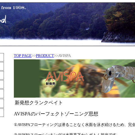
TOP PAGE
>>
PRODUCT
>>AVISPA
新発想クランクベイト
AVISPAのパーフェクトゾーニング思想
①
AVISPAフローティングは潜ることなく水面を泳ぎ続けるため、完
②
AVISPAスローシンキングは水面直下からボトム担当
です。