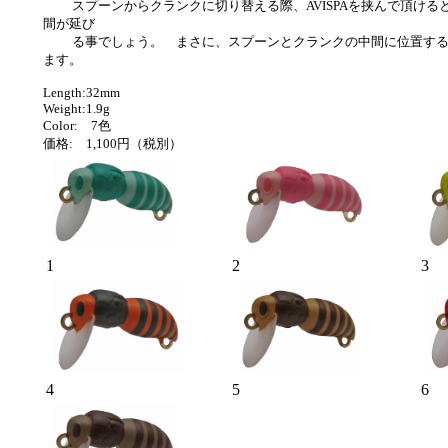
スプーンからクランクに切り替える際、AVISPAを挟んで頂ける
間が延び
る事でしょう。 まさに、
スプーンとクランクの中間に位置す
ます。
Length:32mm
Weight:1.9g
Color: 7色
価格: 1,100円（税別
）
1
2
3
4
5
6